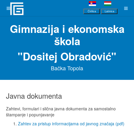
Ćirilica
Latinica
Gimnazija i ekonomska
škola
"Dositej Obradović"
Bačka Topola
Javna dokumenta
Zahtevi, formulari i slična javna dokumenta za samostalno
štampanje i popunjavanje
Zahtev za pristup informacijama od javnog značaja (pdf)