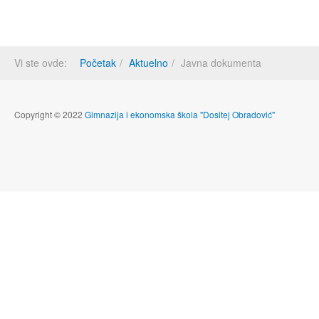
Vi ste ovde:
Početak
Aktuelno
Javna dokumenta
Copyright © 2022
Gimnazija i ekonomska škola "Dositej Obradović"