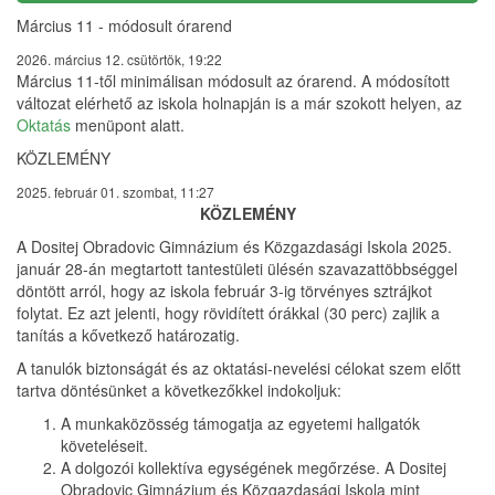
Március 11 - módosult órarend
2026. március 12. csütörtök, 19:22
Március 11-től minimálisan módosult az órarend. A módosított
változat elérhető az iskola holnapján is a már szokott helyen, az
Oktatás
menüpont alatt.
KÖZLEMÉNY
2025. február 01. szombat, 11:27
KÖZLEMÉNY
A Dositej Obradovic Gimnázium és Közgazdasági Iskola 2025.
január 28-án megtartott tantestületi ülésén szavazattöbbséggel
döntött arról, hogy az iskola február 3-ig törvényes sztrájkot
folytat. Ez azt jelenti, hogy rövidített órákkal (30 perc) zajlik a
tanítás a kővetkező határozatig.
A tanulók biztonságát és az oktatási-nevelési célokat szem előtt
tartva döntésünket a következőkkel indokoljuk:
A munkaközösség támogatja az egyetemi hallgatók
követeléseit.
A dolgozói kollektíva egységének megőrzése. A Dositej
Obradovic Gimnázium és Közgazdasági Iskola mint