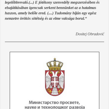
legelőbbrevaló.(...) E jótékony szenvedély megszerzésében és
elsajátításában igencsak serkent bennünket az a hatalmas
haszon, amely belőle ered. (....) Tudomány híján egy egész
nemzetre örökös sötétség és az elme vaksága borul.
“
Dositej Obradović