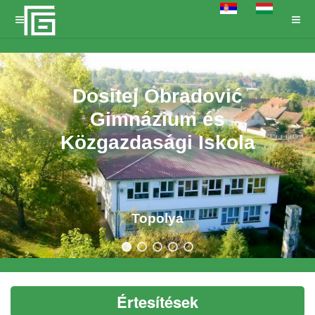
Dositej Obradović
Gimnázium és
Közgazdasági Iskola
Topolya
Értesítések