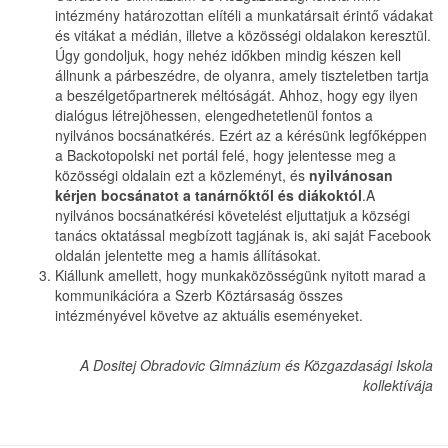
intézmény határozottan elítéli a munkatársait érintő vádakat
és vitákat a médián, illetve a közösségi oldalakon keresztül.
Úgy gondoljuk, hogy nehéz időkben mindig készen kell
állnunk a párbeszédre, de olyanra, amely tiszteletben tartja
a beszélgetőpartnerek méltóságát. Ahhoz, hogy egy ilyen
dialógus létrejöhessen, elengedhetetlenül fontos a
nyilvános bocsánatkérés. Ezért az a kérésünk legfőképpen
a Backotopolski net portál felé, hogy jelentesse meg a
közösségi oldalain ezt a közleményt, és
nyilvánosan
kérjen bocsánatot a tanárnőktől és diákoktól
.A
nyilvános bocsánatkérési követelést eljuttatjuk a községi
tanács oktatással megbízott tagjának is, aki saját Facebook
oldalán jelentette meg a hamis állításokat.
Kiállunk amellett, hogy munkaközösségünk nyitott marad a
kommunikációra a Szerb Köztársaság összes
intézményével követve az aktuális eseményeket.
A Dositej Obradovic Gimnázium és Közgazdasági Iskola
kollektívája